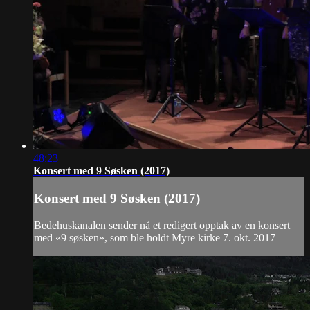
48:23
Konsert med 9 Søsken (2017)
Konsert med 9 Søsken (2017)
Bedehuskanalen sender nå et redigert opptak av en konsert
med «9 søsken», som ble holdt Myre kirke 7. okt. 2017