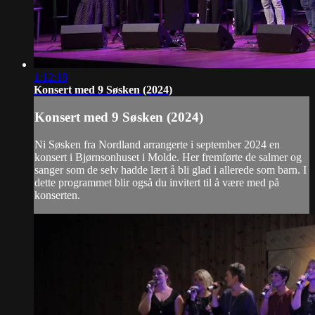
1:12:18
Konsert med 9 Søsken (2024)
Konsert med 9 Søsken (2024)
Ni Søsken fra Nordland arrangerte i september 2024 en
konsert i Bjørnsonhuset i Molde. Her fremførte de salmer og
sanger som de selv hadde lært å bli glad i allerede som barn. I
dette programmet blir også du invitert til å være med på
konserten.