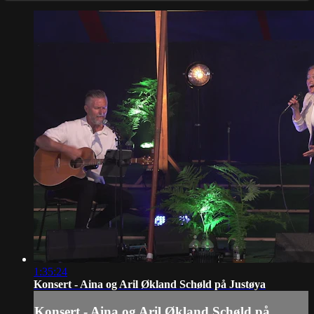
1:35:24
Konsert - Aina og Aril Økland Schøld på Justøya
Konsert - Aina og Aril Økland Schøld på