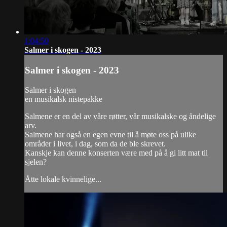
1:04:50
Salmer i skogen - 2023
Salmer i skogen - 2023
Salmer i skogen
en musikalsk nistepakke
Salmene er en del av våre røtter, vår musikalske og åndelige
arv.
Salmene har også en egen evne til å møte oss på ulike
områder i livet, i dag, som da de ble skrevet.
Kanskje kan denne konserten være med på å gi litt mat til
sjelen?
Åtte lokale kvinnelige...