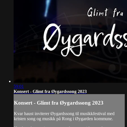
59:01
Konsert - Glimt fra Øygardssong 2023
Konsert - Glimt fra Øygardssong 2023
Kvar haust inviterer Øygardssong til musikkfestival med
kristen song og musikk på Rong i Øygarden kommune.