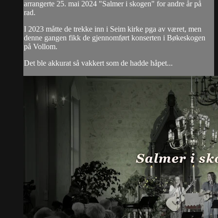
arrangerte 25. mai 2024 "Salmer i skogen" for andre år på
rad.
I 2023 måtte de trekke inn i Seim kirke pga av været, men
denne gangen fikk de gjennomført konserten i Bøkeskogen
på Vollom.
Det ble akkurat så vakkert som de hadde håpet...