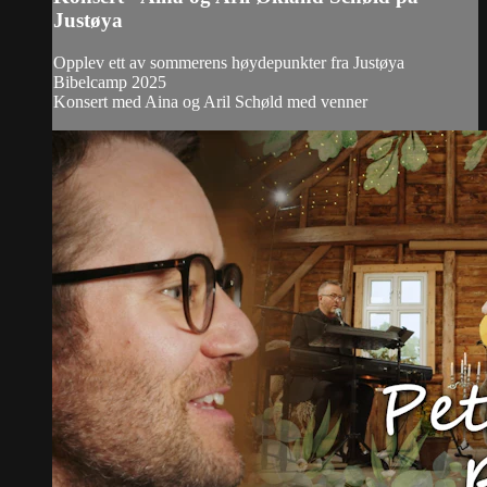
Justøya
Opplev ett av sommerens høydepunkter fra Justøya
Bibelcamp 2025
Konsert med Aina og Aril Schøld med venner