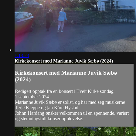
1:13:23
Kirkekonsert med Marianne Juvik Sæbø (2024)
Kirkekonsert med Marianne Juvik Sæbø
(2024)
Redigert opptak fra en konsert i Tveit Kirke søndag
1.september 2024.
Marianne Juvik Sæbø er solist, og har med seg musikerne
Terje Kleppe og jan Kåre Hystad
Johnn Hardang ønsker velkommen til en spennende, variert
og stemningsfull konsertopplevelse.