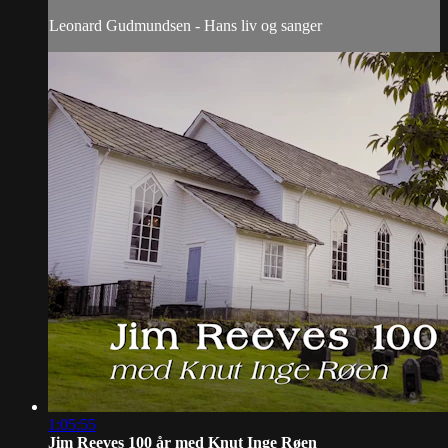
Leonard Gudmundsen - Hans liv og sanger
1:05:55
Jim Reeves 100 år med Knut Inge Røen