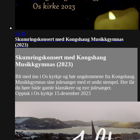
53:46
Skumringskonsert med Kongshaug Musikkgymnas
(2023)
Skumringskonsert med Kongshaug
Musikkgymnas (2023)
Bli med inn i Os kyrkje og hør ungdommene fra Kongshaug
Musikkgymnas sine julesanger med et unikt stempel. Her får
du høre både gamle klassikere og nye julesanger.
Opptak i Os kyrkje 15.desember 2023