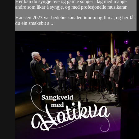
Her kan du syngje nye og gamle songer i lag med mange
andre som likar å syngje, og med profesjonelle musikarar.
Hausten 2023 var bedehuskanalen innom og filma, og her får
du ein smakebit a...