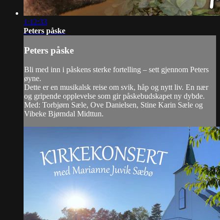
1:12:33
Peters påske
Peters påske
Bli med inn i påskens sterke fortelling – sett gjennom Peters
øyne.
Dette er en musikalsk reise om svik, håp og nytt liv. En nær
og gripende opplevelse som gir påskebudskapet ny dybde.
Med: Torbjørn Sæle, Ove Danielsen, Stine Karin Sæle og
Vibeke Bjørndal Midttun.