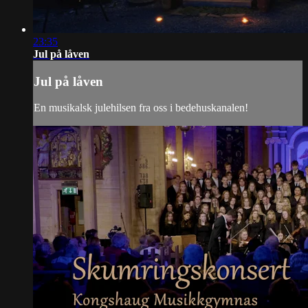
23:35
Jul på låven
Jul på låven
En musikalsk julehilsen fra oss i bedehuskanalen!