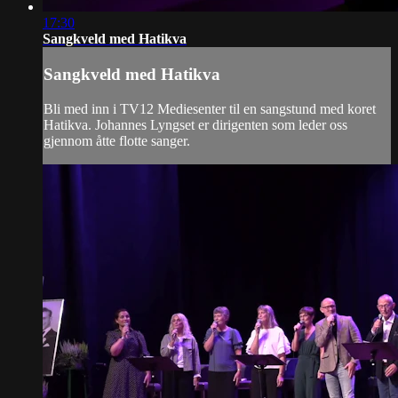
17:30
Sangkveld med Hatikva
Sangkveld med Hatikva
Bli med inn i TV12 Mediesenter til en sangstund med koret
Hatikva. Johannes Lyngset er dirigenten som leder oss
gjennom åtte flotte sanger.