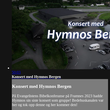
50:03
Konsert med Hymnos Bergen
Konsert med Hymnos Bergen
På Evangelistens Bibelkonferanse på Framnes 2023 hadde
Hymnos sin siste konsert som gruppe! Bedehuskanalen var
her og tok opp denne og her kommer den!