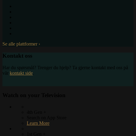
Kontakt oss
Har du spørsmål? Trenger du hjelp? Ta gjerne kontakt med oss ​​på
vår
kontakt side
.
Watch on your
Television
4th Gen +
Search on App Store
Learn More
1st Gen +