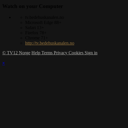
Watch on your
Computer
tv.bedehuskanalen.no
Microsoft Edge 88+
Safari 13+
Firefox 78+
Chrome 71+
http://tv.bedehuskanalen.no
© TV12 Norge
Help
Terms
Privacy
Cookies
Sign in
×