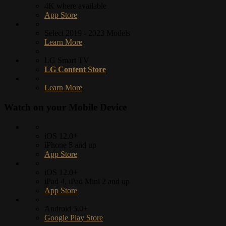
4K where available
App Store
Select 2019 - 2023 Models
Learn More
LG Smart TV
LG Content Store
Learn More
Watch on your
Mobile Device
iOS 12.0+
iPhone 5 and up
App Store
iOS 12.0+
iPad 4, iPad Mini 2 and up
App Store
Android 5.0+
Google Play Store