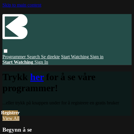
Skip to main content
Programmer
Search
Se direkte
Start Watching
Sign in
Start Watching
Sign In
Trykk
her
for å se våre
programmer!
...eller trykk på knappen under for å registrere en gratis bruker
Register
View All
Begynn å se