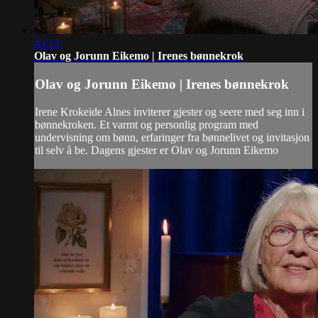
43:13
Olav og Jorunn Eikemo | Irenes bønnekrok
Olav og Jorunn Eikemo | Irenes bønnekrok
Irene Krokeide Alnes inviterer gjester og seere med seg inn i
bønnekroken. Et varmt og personlig program med
undervisning om bønn, erfaringer fra bønnelivet og invitasjon
til selv å be. Dagens gjester er Olav og Jorunn Eikemo