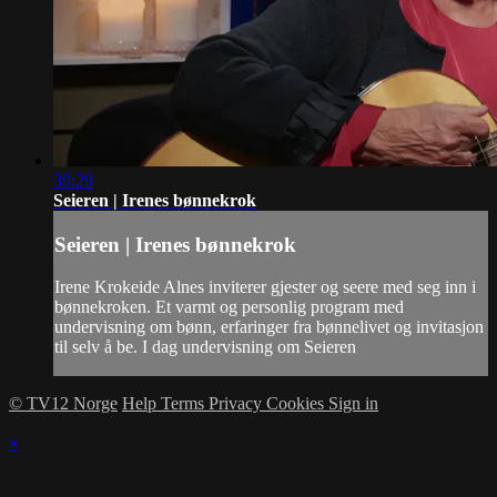
39:29
Seieren | Irenes bønnekrok
Seieren | Irenes bønnekrok
Irene Krokeide Alnes inviterer gjester og seere med seg inn i
bønnekroken. Et varmt og personlig program med
undervisning om bønn, erfaringer fra bønnelivet og invitasjon
til selv å be. I dag undervisning om Seieren
© TV12 Norge
Help
Terms
Privacy
Cookies
Sign in
×