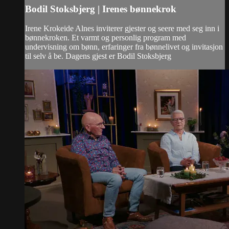
Bodil Stoksbjerg | Irenes bønnekrok
Irene Krokeide Alnes inviterer gjester og seere med seg inn i
bønnekroken. Et varmt og personlig program med
undervisning om bønn, erfaringer fra bønnelivet og invitasjon
til selv å be. Dagens gjest er Bodil Stoksbjerg