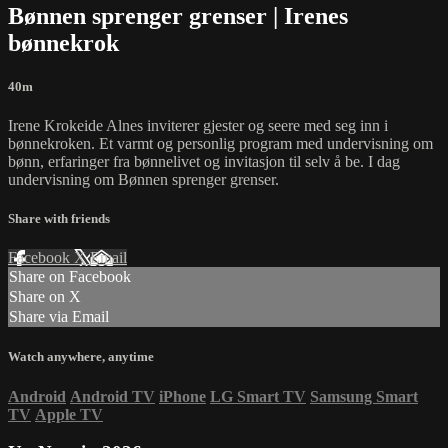
Bønnen sprenger grenser | Irenes
bønnekrok
40m
Irene Krokeide Alnes inviterer gjester og seere med seg inn i
bønnekroken. Et varmt og personlig program med undervisning om
bønn, erfaringer fra bønnelivet og invitasjon til selv å be. I dag
undervisning om Bønnen sprenger grenser.
Share with friends
Facebook
X
Email
Share on Facebook
Share on X
Share via Email
Watch anywhere, anytime
Android
Android TV
iPhone
LG Smart TV
Samsung Smart
TV
Apple TV