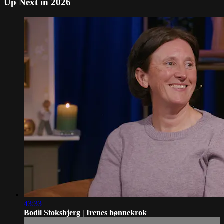
Up Next in
2026
43:33
Bodil Stoksbjerg | Irenes bønnekrok