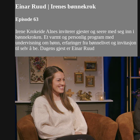
Einar Ruud | Irenes bønnekrok
Episode 63
Irene Krokeide Alnes inviterer gjester og seere med seg inn i
bønnekroken. Et varmt og personlig program med
undervisning om bønn, erfaringer fra bønnelivet og invitasjon
til selv å be. Dagens gjest er Einar Ruud