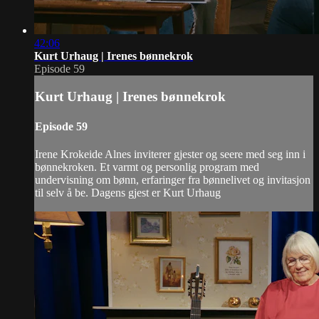
42:06
Kurt Urhaug | Irenes bønnekrok
Episode 59
Kurt Urhaug | Irenes bønnekrok
Episode 59
Irene Krokeide Alnes inviterer gjester og seere med seg inn i
bønnekroken. Et varmt og personlig program med
undervisning om bønn, erfaringer fra bønnelivet og invitasjon
til selv å be. Dagens gjest er Kurt Urhaug