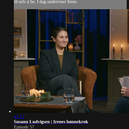
til selv å be. I dag underviser Irene.
41:12
Susann Ludvigsen | Irenes bønnekrok
Episode 57