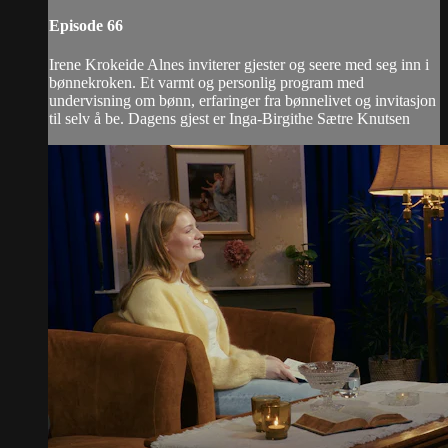
Episode 66
Irene Krokeide Alnes inviterer gjester og seere med seg inn i
bønnekroken. Et varmt og personlig program med
undervisning om bønn, erfaringer fra bønnelivet og invitasjon
til selv å be. Dagens gjest er Inga-Birgithe Sætre Knutsen