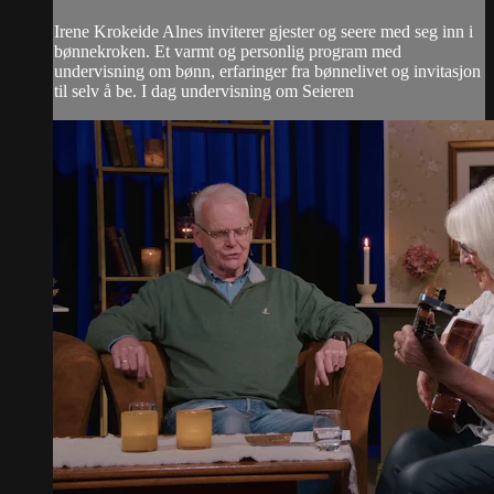
Irene Krokeide Alnes inviterer gjester og seere med seg inn i
bønnekroken. Et varmt og personlig program med
undervisning om bønn, erfaringer fra bønnelivet og invitasjon
til selv å be. I dag undervisning om Seieren