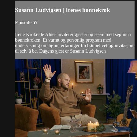
Susann Ludvigsen | Irenes bønnekrok
Episode 57
Irene Krokeide Alnes inviterer gjester og seere med seg inn i
bønnekroken. Et varmt og personlig program med
undervisning om bønn, erfaringer fra bønnelivet og invitasjon
til selv å be. Dagens gjest er Susann Ludvigsen