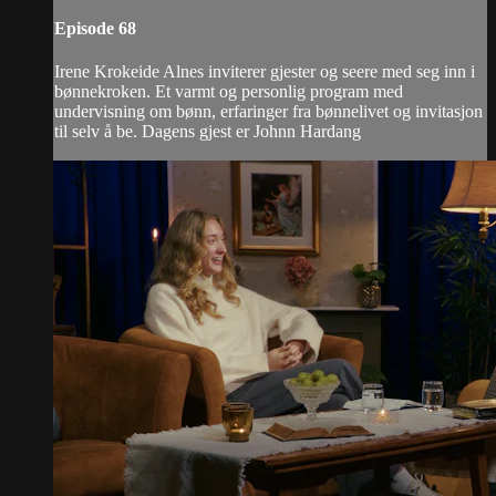
Episode 68
Irene Krokeide Alnes inviterer gjester og seere med seg inn i
bønnekroken. Et varmt og personlig program med
undervisning om bønn, erfaringer fra bønnelivet og invitasjon
til selv å be. Dagens gjest er Johnn Hardang