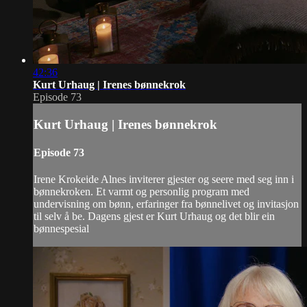
42:36
Kurt Urhaug | Irenes bønnekrok
Episode 73
Kurt Urhaug | Irenes bønnekrok
Episode 73
Irene Krokeide Alnes inviterer gjester og seere med seg inn i
bønnekroken. Et varmt og personlig program med
undervisning om bønn, erfaringer fra bønnelivet og invitasjon
til selv å be. Dagens gjest er Kurt Urhaug og det blir ein
bønnespesial