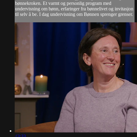
bønnekroken. Et varmt og personlig program med
undervisning om bønn, erfaringer fra bønnelivet og invitasjon
til selv å be. I dag undervisning om Bønnen sprenger grenser.
43:33