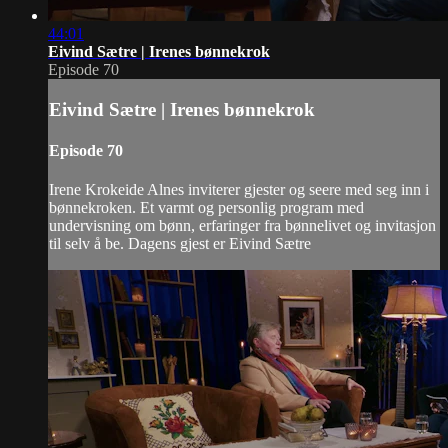
44:01
Eivind Sætre | Irenes bønnekrok
Episode 70
Eivind Sætre | Irenes bønnekrok
Episode 70
Irene Krokeide Alnes inviterer gjester og seere med seg inn i
bønnekroken. Et varmt og personlig program med
undervisning om bønn, erfaringer fra bønnelivet og invitasjon
til selv å be. Dagens gjest er Eivind Sætre