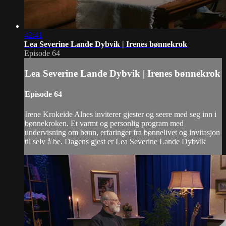
42:41
Lea Severine Lande Dybvik | Irenes bønnekrok
Episode 64
Lea Severine Lande Dybvik | Irenes bønnekrok
Episode 64
Irene Krokeide Alnes inviterer gjester og seere med seg inn i
bønnekroken. Et varmt og personlig program med
undervisning om bønn, erfaringer fra bønnelivet og invitasjon
til selv å be. Dagens gjest er Lea Severine Lande Dybvik