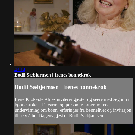
43:14
Bodil Sæbjørnsen | Irenes bønnekrok
Bodil Sæbjørnsen | Irenes bønnekrok
Irene Krokeide Alnes inviterer gjester og seere med seg inn i
bønnekroken. Et varmt og personlig program med
undervisning om bønn, erfaringer fra bønnelivet og invitasjon
til selv å be. Dagens gjest er Bodil Sæbjørnsen