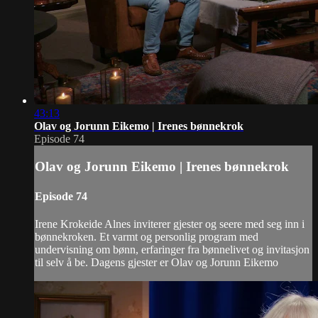
43:13
Olav og Jorunn Eikemo | Irenes bønnekrok
Episode 74
Olav og Jorunn Eikemo | Irenes bønnekrok
Episode 74
Irene Krokeide Alnes inviterer gjester og seere med seg inn i
bønnekroken. Et varmt og personlig program med
undervisning om bønn, erfaringer fra bønnelivet og invitasjon
til selv å be. Dagens gjester er Olav og Jorunn Eikemo