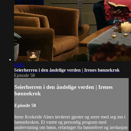
40:02
Seierherren i den åndelige verden | Irenes bønnekrok
Episode 58
Seierherren i den åndelige verden | Irenes
bønnekrok
Episode 58
Irene Krokeide Alnes inviterer gjester og seere med seg inn i
bønnekroken. Et varmt og personlig program med
undervisning om bønn, erfaringer fra bønnelivet og invitasjon