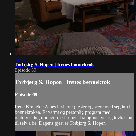
42:53
Torbjørg S. Hopen | Irenes bønnekrok
Episode 69
Torbjørg S. Hopen | Irenes bønnekrok
Episode 69
Irene Krokeide Alnes inviterer gjester og seere med seg inn i
bønnekroken. Et varmt og personlig program med
undervisning om bønn, erfaringer fra bønnelivet og invitasjon
til selv å be. Dagens gjest er Torbjørg S. Hopen