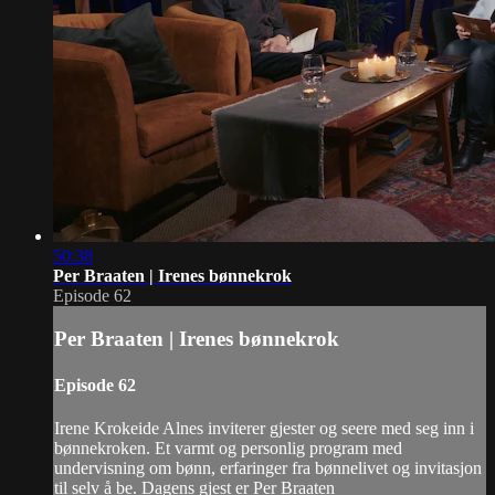
50:38
Per Braaten | Irenes bønnekrok
Episode 62
Per Braaten | Irenes bønnekrok
Episode 62
Irene Krokeide Alnes inviterer gjester og seere med seg inn i
bønnekroken. Et varmt og personlig program med
undervisning om bønn, erfaringer fra bønnelivet og invitasjon
til selv å be. Dagens gjest er Per Braaten