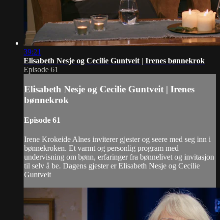
39:21
Elisabeth Nesje og Cecilie Guntveit | Irenes bønnekrok
Episode 61
Elisabeth Nesje og Cecilie Guntveit | Irenes
bønnekrok
Episode 61
Irene Krokeide Alnes inviterer gjester og seere med seg inn i
bønnekroken. Et varmt og personlig program med
undervisning om bønn, erfaringer fra bønnelivet og invitasjon
til selv å be. Dagens gjester er Elisabeth Nesje og Cecilie
Guntveit