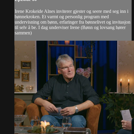
Irene Krokeide Alnes inviterer gjester og seere med seg inn i
bønnekroken. Et varmt og personlig program med
undervisning om bønn, erfaringer fra bønnelivet og invitasjon
til selv å be. I dag underviser Irene (Bønn og lovsang hører
sammen)