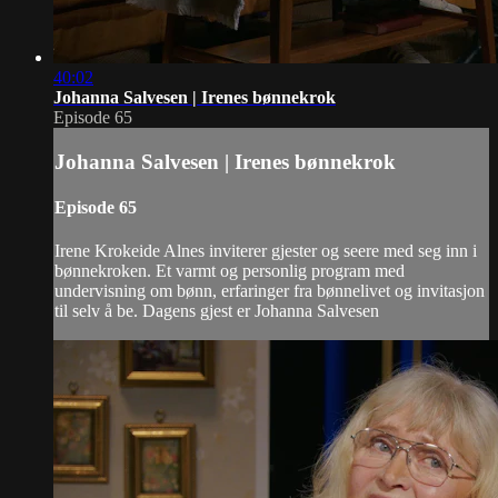
40:02
Johanna Salvesen | Irenes bønnekrok
Episode 65
Johanna Salvesen | Irenes bønnekrok
Episode 65
Irene Krokeide Alnes inviterer gjester og seere med seg inn i
bønnekroken. Et varmt og personlig program med
undervisning om bønn, erfaringer fra bønnelivet og invitasjon
til selv å be. Dagens gjest er Johanna Salvesen