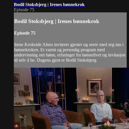
Bodil Stoksbjerg | Irenes bønnekrok
Episode 75
Bodil Stoksbjerg | Irenes bønnekrok
Episode 75
Irene Krokeide Alnes inviterer gjester og seere med seg inn i
bønnekroken. Et varmt og personlig program med
undervisning om bønn, erfaringer fra bønnelivet og invitasjon
til selv å be. Dagens gjest er Bodil Stoksbjerg