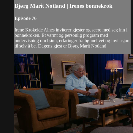
Bjørg Marit Notland | Irenes bønnekrok
Episode 76
Irene Krokeide Alnes inviterer gjester og seere med seg inn i
bønnekroken. Et varmt og personlig program med
undervisning om bønn, erfaringer fra bønnelivet og invitasjon
til selv å be. Dagens gjest er Bjørg Marit Notland