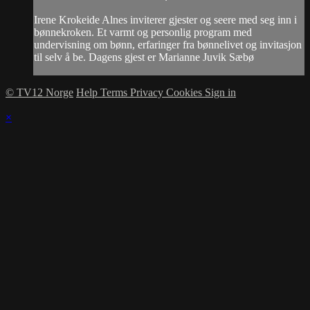
Irene Krokeide Alnes inviterer gjester og seere med seg inn i
bønnekroken. Et varmt og personlig program med
undervisning om bønn, erfaringer fra bønnelivet og invitasjon
til selv å be. Dagens gjest er Marianne Juvik Sæbø
© TV12 Norge
Help
Terms
Privacy
Cookies
Sign in
×