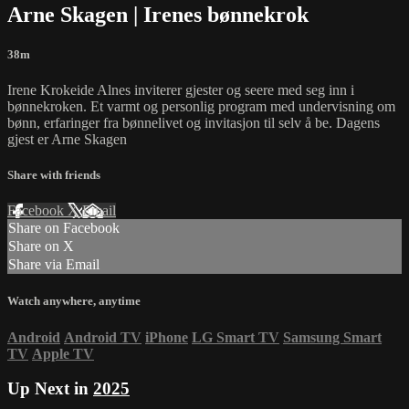
Arne Skagen | Irenes bønnekrok
38m
Irene Krokeide Alnes inviterer gjester og seere med seg inn i
bønnekroken. Et varmt og personlig program med undervisning om
bønn, erfaringer fra bønnelivet og invitasjon til selv å be. Dagens
gjest er Arne Skagen
Share with friends
Facebook
X
Email
Share on Facebook
Share on X
Share via Email
Watch anywhere, anytime
Android
Android TV
iPhone
LG Smart TV
Samsung Smart
TV
Apple TV
Up Next in
2025