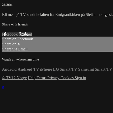
2h 26m
Bli med på TV-sendt helaften fra Emigrantkirken på Sletta, med gjes
Share with friends
Facebook
X
Email
Share on Facebook
Share on X
Share via Email
Watch anywhere, anytime
Android
Android TV
iPhone
LG Smart TV
Samsung Smart TV
© TV12 Norge
Help
Terms
Privacy
Cookies
Sign in
×