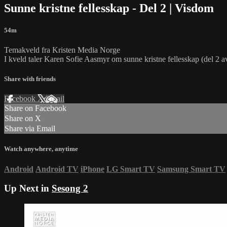
Sunne kristne fellesskap - Del 2 | Visdom
54m
Temakveld fra Kristen Media Norge
I kveld taler Karen Sofie Aasmyr om sunne kristne fellesskap (del 2 a
Share with friends
Facebook
X
Email
Share on Facebook
Share on X
Share via Email
Watch anywhere, anytime
Android
Android TV
iPhone
LG Smart TV
Samsung Smart TV
Up Next in
Sesong 2