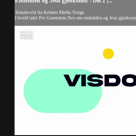
Endetiden og Jesu gjenkomst - Del 2 |...
Temakveld fra Kristen Media Norge
I kveld taler Per Gunnstein Nes om endetiden og Jesu gjenkoms