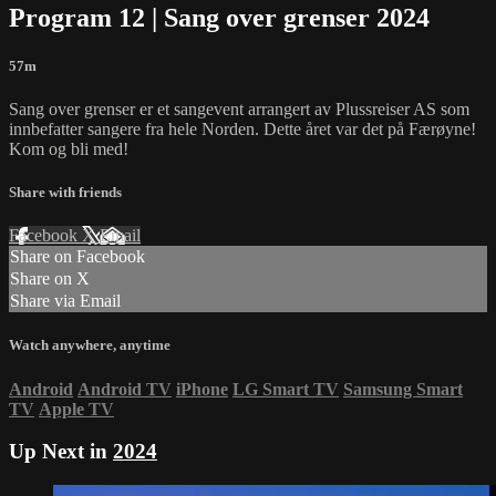
Program 12 | Sang over grenser 2024
57m
Sang over grenser er et sangevent arrangert av Plussreiser AS som
innbefatter sangere fra hele Norden. Dette året var det på Færøyne!
Kom og bli med!
Share with friends
Facebook
X
Email
Share on Facebook
Share on X
Share via Email
Watch anywhere, anytime
Android
Android TV
iPhone
LG Smart TV
Samsung Smart
TV
Apple TV
Up Next in
2024