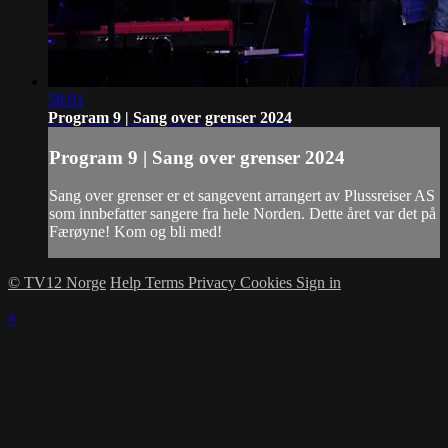
58:01
Program 9 | Sang over grenser 2024
Program 9 | Sang over grenser 2024
Sang over grenser er et sangevent arrangert av Plussreiser AS
som innbefatter sangere fra hele Norden. Dette året var det på
Færøyne! Kom og bli med!
© TV12 Norge
Help
Terms
Privacy
Cookies
Sign in
×