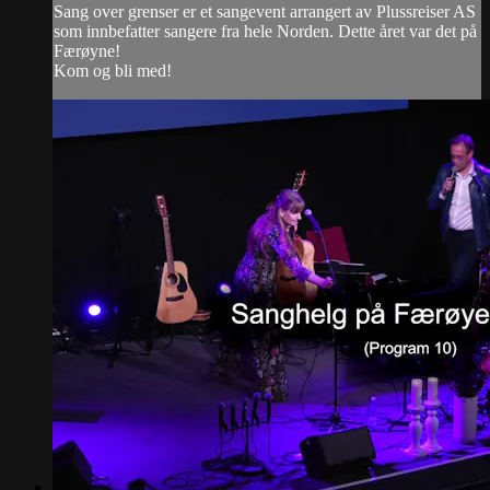
Sang over grenser er et sangevent arrangert av Plussreiser AS
som innbefatter sangere fra hele Norden. Dette året var det på
Færøyne!
Kom og bli med!