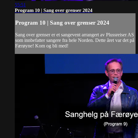
55:51
Program 10 | Sang over grenser 2024
Program 10 | Sang over grenser 2024
Sang over grenser er et sangevent arrangert av Plussreiser AS
som innbefatter sangere fra hele Norden. Dette året var det på
Færøyne! Kom og bli med!