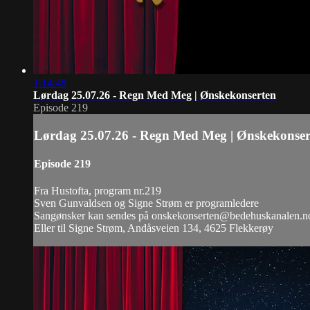
1:14:48
Lørdag 25.07.26 - Regn Med Meg | Ønskekonserten
Episode 219
Lørdag 25.07.26 - Regn Med Meg | Ønskekonser
Episode 219
Fra Hustofta, program nr.219
Sven Gunvaldsen og Signe Strøm er programledere
Sangønsker kan sendes på
onskekonserten@bedehuskanalen.n
Eller til Signe Strøm, Andåsveien 134, 4625 Flekkerøy