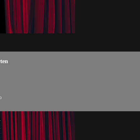
ten
o