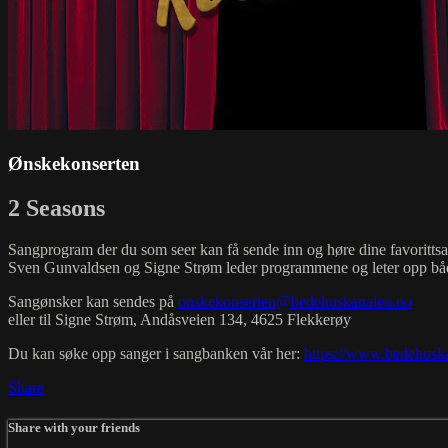
Ønskekonserten
2 Seasons
Sangprogram der du som seer kan få sende inn og høre dine favoritts
Sven Gunvaldsen og Signe Strøm leder programmene og leter opp både
Sangønsker kan sendes på
onskekonserten@bedehuskanalen.no
eller til Signe Strøm, Andåsveien 134, 4625 Flekkerøy
Du kan søke opp sanger i sangbanken vår her:
https://www.bedehusk
Share
Share with your friends