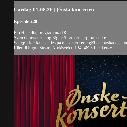
Lørdag 01.08.26 | Ønskekonserten
Episode 220
Fra Hustofta, program nr.218
Sven Gunvaldsen og Signe Strøm er programledere
Sangønsker kan sendes på
onskekonserten@bedehuskanalen.n
Eller til Signe Strøm, Andåsveien 134, 4625 Flekkerøy