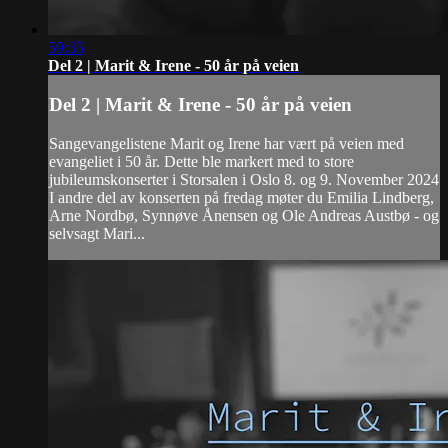
59:35
Del 2 | Marit & Irene - 50 år på veien
Del 2 | Marit & Irene - 50 år på veien
Sangevangelistene Marit og Irene har vært på veien med
evangeliet i 50 år. Dette ble markert med to store
jubileumskonserter i Storsalen i Oslo 8. og 9. November 2024
I andre del av konserten på fredag møter du Emilia Lindberg,
Arne Nordbø, Synnøve Ånensen og Ole Andreas Austbø - og
selvsagt Mari...