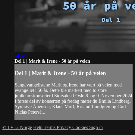
54:50
Del 1 | Marit & Irene - 50 år på veien
Del 1 | Marit & Irene - 50 år på veien
Sangevangelistene Marit og Irene har vært på veien med
evangeliet i 50 år. Dette ble markert med to store
jubileumskonserter i Storsalen i Oslo 8. og 9. November 2024
I første del av konserten på fredag møter du Emilia Lindberg,
Synnøve Ånensen, Klaus Muff, Roland Lundgren og Curt
Niclas Petersé...
© TV12 Norge
Help
Terms
Privacy
Cookies
Sign in