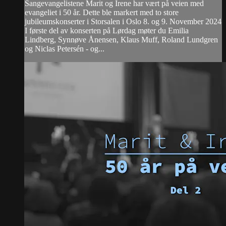
Sangevangelistene Marit og Irene har vært på veien med
evangeliet i 50 år. Dette ble markert med to store
jubileumskonserter i Storsalen i Oslo 8. og 9. November 2024
I første del av konserten på Lørdag møter du Emilia
Lindberg, Synnøve Ånensen, Klaus Muff, Roland Lundgren
og Niclas Petersén - og...