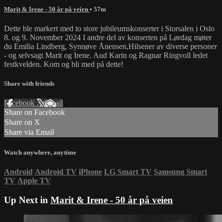
Marit & Irene - 50 år på veien
• 57m
Dette ble markert med to store jubileumskonserter i Storsalen i Oslo
8. og 9. November 2024 I andre del av konserten på Lørdag møter
du Emilia Lindberg, Synnøve Ånensen,Hilsener av diverse personer
- og selvsagt Marit og Irene. Aud Karin og Ragnar Ringvoll ledet
festkvelden. Kom og bli med på dette!
Share with friends
Facebook
X
Email
Share on Facebook
Share on X
Share via Email
Watch anywhere, anytime
Android
Android TV
iPhone
LG Smart TV
Samsung Smart
TV
Apple TV
Up Next in
Marit & Irene - 50 år på veien