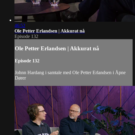
46:52
Ole Petter Erlandsen | Akkurat nå
Episode 132
Ole Petter Erlandsen | Akkurat nå
Episode 132
Johnn Hardang i samtale med Ole Petter Erlandsen i Åpne
Dører