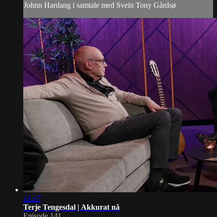
Johnn Hardang i samtale med Svein Tony Gårdsø
41:47
Terje Tengesdal | Akkurat nå
Episode 141