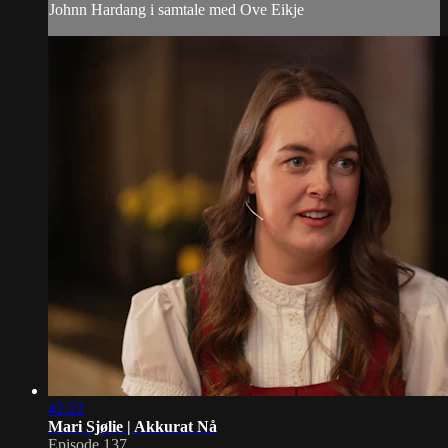
Johnn Hardang i samtale med Ove Eikje
42:22
Mari Sjølie | Akkurat Nå
Episode 137