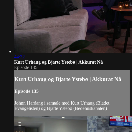
44:22
Kurt Urhaug og Bjarte Ystebø | Akkurat Nå
Episode 135
Kurt Urhaug og Bjarte Ystebø | Akkurat Nå
Episode 135
Johnn Hardang i samtale med Kurt Urhaug (Bladet
Evangelisten) og Bjarte Ystebø (Bedehuskanalen)