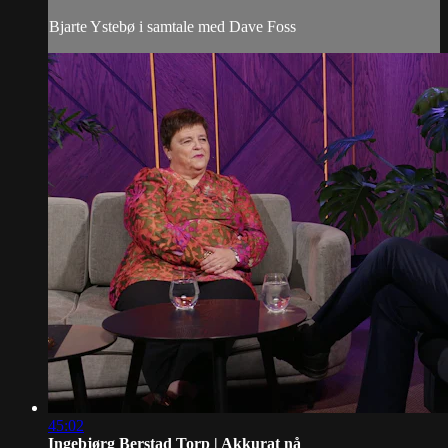
Bjarte Ystebø i samtale med Dave Foss
45:02
Ingebjørg Berstad Torp | Akkurat nå