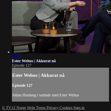
43:08
Ester Wehus | Akkurat nå
Episode 127
Ester Wehus | Akkurat nå
Episode 127
Johnn Hardang i samtale med Ester Wehus
© TV12 Norge
Help
Terms
Privacy
Cookies
Sign in