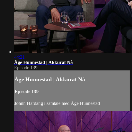
44:21
Åge Hunnestad | Akkurat Nå
Episode 139
Åge Hunnestad | Akkurat Nå
Episode 139
Johnn Hardang i samtale med Åge Hunnestad