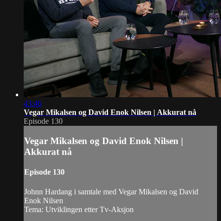
43:46
Vegar Mikalsen og David Enok Nilsen | Akkurat nå
Episode 130
Vegar Mikalsen og David Enok Nilsen |
Akkurat nå
Episode 130
Johnn Hardang i samtale med Vegar Mikalsen og David
Enok Nilsen
Tema: Utviklingen etter Tv-Aksjon