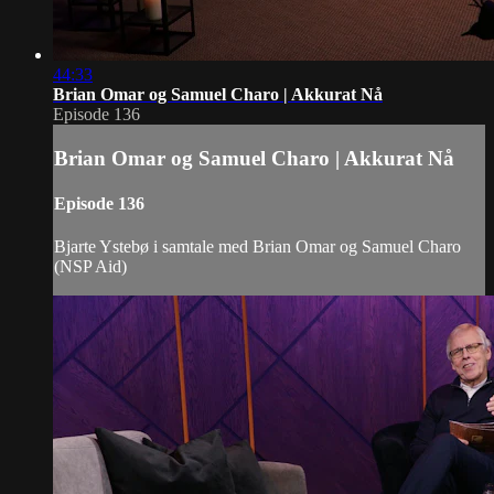
44:33
Brian Omar og Samuel Charo | Akkurat Nå
Episode 136
Brian Omar og Samuel Charo | Akkurat Nå
Episode 136
Bjarte Ystebø i samtale med Brian Omar og Samuel Charo
(NSP Aid)